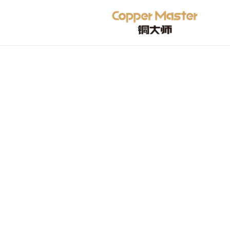
البحث في CopperMaster
اعثر على فئات المنتجات وصفحات الدعم ومعلوما