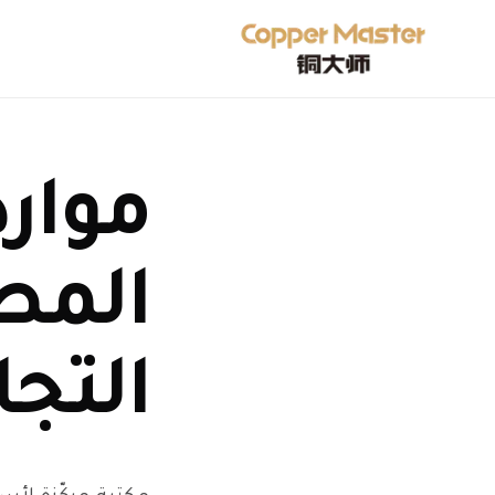
موار
المص
التجا