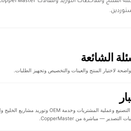
صفايات الأحواض
توردين.
مصائد ووصلات السباكة
ئلة الشائعة
تجهيزات الحمام والدش
اضحة لاختيار المنتج والعينات والتخصيص وتجهيز الطلبات.
المصارف الأرضية السكنية
بار
شفافية التصنيع وعملية المشتريات وخدمة OEM وتوريد مشار
التصدير — مباشرة من CopperMaster.