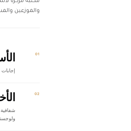
والموزعين والمس
الأس
01
إجابات و
الأخ
02
ولوجستيات 