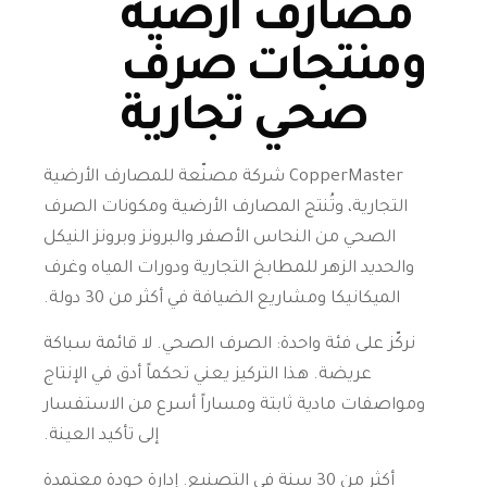
مصارف أرضية
ومنتجات صرف
صحي تجارية
CopperMaster شركة مصنّعة للمصارف الأرضية
التجارية، وتُنتج المصارف الأرضية ومكونات الصرف
الصحي من النحاس الأصفر والبرونز وبرونز النيكل
والحديد الزهر للمطابخ التجارية ودورات المياه وغرف
الميكانيكا ومشاريع الضيافة في أكثر من 30 دولة.
نركّز على فئة واحدة: الصرف الصحي. لا قائمة سباكة
عريضة. هذا التركيز يعني تحكماً أدق في الإنتاج
ومواصفات مادية ثابتة ومساراً أسرع من الاستفسار
إلى تأكيد العينة.
أكثر من 30 سنة في التصنيع. إدارة جودة معتمدة