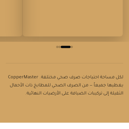
لكل مساحة احتياجات صرف صحي مختلفة. CopperMaster
يغطيها جميعاً — من الصرف الصحي للمطابخ ذات الأحمال
الثقيلة إلى تركيبات الضيافة على الأرضيات النهائية.
حيث يُستخدم مصارف CopperMaster الأرضية التجارية عادةً:
مطابخ المطاعم وأنظمة الصرف الصحي للمطاعم
دورات المياه العامة وصرف غرف الاغتسال التجارية وغرف الخزائ
المستشفيات والمنشآت المؤسسية وممرات الخدمات