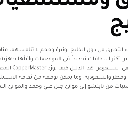
ق ومستشفيا
صفايات الأحواض
ج
مصائد ووصلات السباكة
ء التجاري في دول الخليج بوتيرة وحجم لا تنافسهما منا
ن أكثر النطاقات تحديداً في المواصفات وأقلّها جاهزي
تجهيزات الحمام والدش
فندق أو مستشفى. يستع
 وقطر والسعودية، وما يمكن توقعه من ثقافة الاستشا
ستيات من تايتشو إلى موانئ جبل علي وحمد والموانئ ال
المصارف الأرضية السكنية