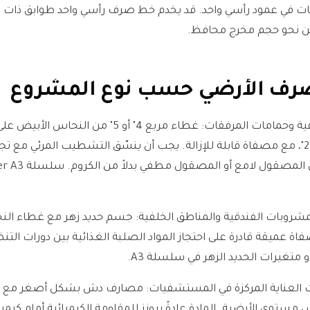
ات في عمود رأسي واحد. قد يخدم خط صرف رأسي واحد طوابق ذات
ّدين نحو حجم مخرج محافظ.
مصرف الأرضي حسب نوع المشروع
غرف الضيوف الفندقية وحمامات المرفقات: غطاء مربع 4" أو 5
أصفر أو برونز، مخرج 2"، مع مصفاة قابلة للإزالة. يجب أن ينسّق التشطيب المرئي م
عادةً النحاس الأبيض المص
شروبات الفندقية والمناطق الخلفية: جسم حديد زهر مع غطاء الن
لة مصفاة عميقة قادرة على احتجاز المواد الصلبة الغذائية بين دورات ا
 العناية المركزة في المستشفيات: مصارف دش بشكل أصغر مع غطا
س مستوى الأرضية. المادة عادةً برونز للمقاومة الكيميائية أمام كيمي