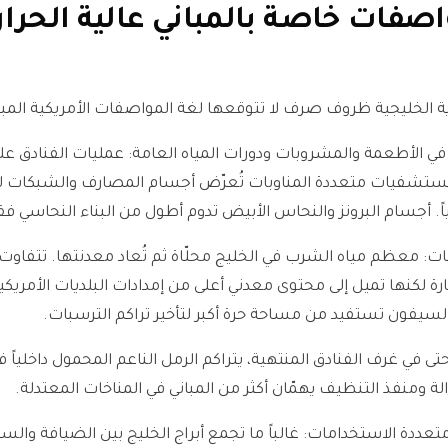
صفات خاصة بالمباني عالية الحرار
ة الخليجية ظروف صرف لا تتوقعها لغة المواصفات الأمريكية المبنية 
ستشفيات متعددة المناوبات تُعرّض أجسام المصارف والشبكات ل
اً. أجسام البرونز والنحاس الأبيض تدوم أطول من البناء النحاسي فق
ات: معظم مياه الشرب في الخليج محلّاة ثم تُعاد معدنتها. تتفاوت
 لكنها تميل إلى محتوى معدني أعلى من إمدادات البلديات الأمريكية
سيفون تستفيد من مساحة حرة أكبر لتأخير تراكم الترسبات.
حتى في غرف الفنادق المنتهية، يتراكم الرمل الناعم المحمول داخلياً
الة ومنفذ التنظيف يهمّان أكثر من المباني في المناخات المعتدلة.
عددة الاستخدامات: غالباً ما تجمع أبراج الخليج بين الضيافة والسك