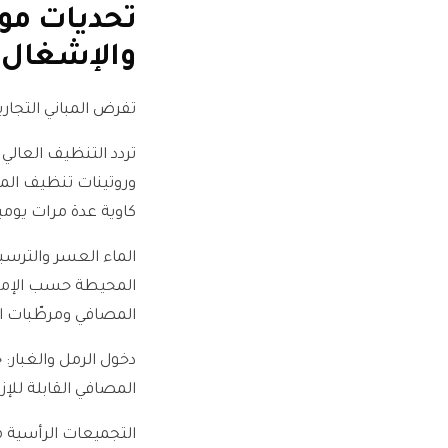
تحديات موا
والإشغال
تفرض المباني التجاري
وروتينات تنظيف الم
كاوية عدة مرات يومي
الماء العسر والترسب
المحيطة حسب الإمارة
المصافي ومرطّبات ال
دخول الرمل والغبار: 
المصافي القابلة للإز
التجميعات الرأسية مت