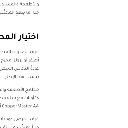
والأطعمة والمشروب
جداً، ما يدفع المحدِ
اختيار ال
تناسب هذا الإطار.
مطابخ الأطعمة والم
3" أو 4"، مع س
CopperMaster A4 أو متغيرات الحديد الزهر في سلسلة A3.
غرف المرضى ووحدات
كلياً ومركَّب على نف