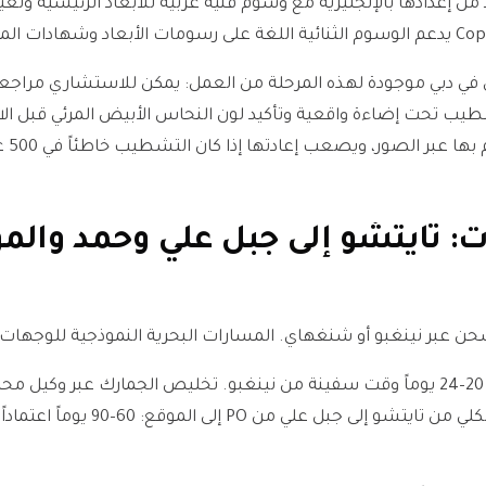
من إعدادها بالإنجليزية مع وسوم فنية عربية للأبعاد الرئيسية وتعيي
ي دبي موجودة لهذه المرحلة من العمل: يمكن للاستشاري مراجع
طيب تحت إضاءة واقعية وتأكيد لون النحاس الأبيض المرئي قبل الاع
بر الصور، ويصعب إعادتها إذا كان التشطيب خاطئاً في 500 غرفة فندقية.
: تايتشو إلى جبل علي وحمد والمو
ُشحن عبر نينغبو أو شنغهاي. المسارات البحرية النموذجية للوجهات 
أيام عمل. التسليم الكلي من تايتشو إلى جبل علي 