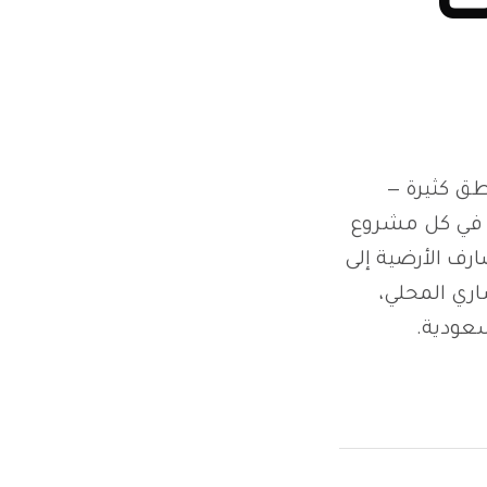
ت
طق كثيرة —
ة في كل مشروع
رض هذا الدليل كيف يورّد CopperMaster المصارف الأرضية إلى
ري المحلي،
سعودية.