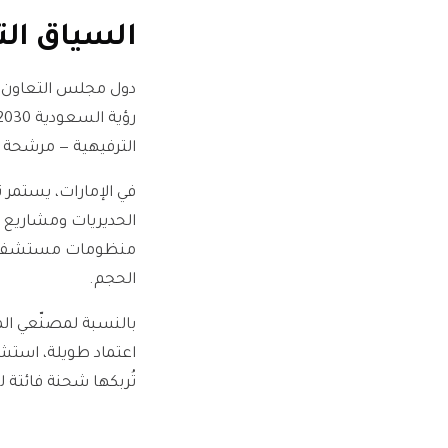
السياق الت
دول مجلس التعاون ا
الترفيهية — مرشحة ل
الحديريات ومشاريع 
منظومات مستشفيات 
الحجم.
بالنسبة لمصنّعي الم
تُربكها شحنة فائتة لـ SKU صرف واحد فتعطّل افتتاحاً مرحلياً كاملا