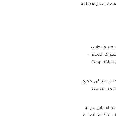
 ملفات حمل مختلفة
" من النحاس الأبيض على جسم نحاس
ع تجهيزات الحمام —
قول لامع أو المصقول مطفي بدلاً من الكروم. سلسلة CopperMaster A3
حاس الأبيض، مخرج
لتنظيف. سلسلة
ء قابل للإزالة
اء التنظيف العالية