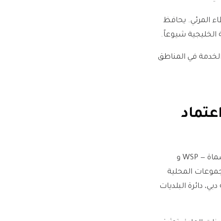
ء المرئي. يحافظ
الخدمة في المناطق
عتماد
المشاريع التجارية الخليجية عادةً ما تستشيرها مجموعة محدودة من شركات MEP المسماة — WSP و
 و AtkinsRéalis و Hyder وعدد من المجموعات المحلية
بي، دائرة البلديات