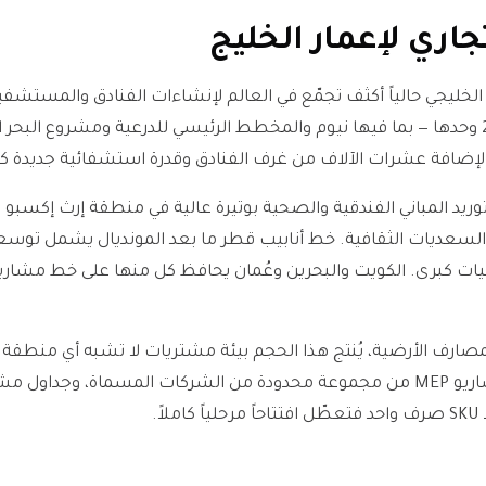
جاري لإعمار الخليج
لخليجي حالياً أكثف تجمّع في العالم لإنشاءات الفنادق والمستشف
رؤية السعودية 2030 وحدها — بما فيها نيوم والمخطط الرئيسي للدرعية ومشروع البح
إضافة عشرات الآلاف من غرف الفنادق وقدرة استشفائية جديدة كبيرة ب
السعديات الثقافية. خط أنابيب قطر ما بعد المونديال يشمل توس
كبرى. الكويت والبحرين وعُمان يحافظ كل منها على خط مشاري
صارف الأرضية، يُنتج هذا الحجم بيئة مشتريات لا تشبه أي منطقة 
اعتماد طويلة، استشاريو MEP من مجموعة محدودة من الشركات المسماة، وجداو
ً.