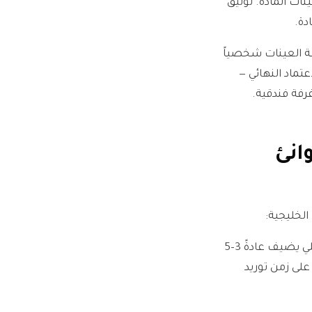
نات المادة. توثيق
ة العينات شخصياً
تماد النهائي —
انئ
الخليجية:
جبل علي (الإمارات): 20–24 يوماً وقت سفينة من نينغبو. تخليص الجمارك عبر وكيل محلي يضيف عادةً 3–5
من PO إلى الموقع: 60–90 يوماً اعتماداً على زمن توريد