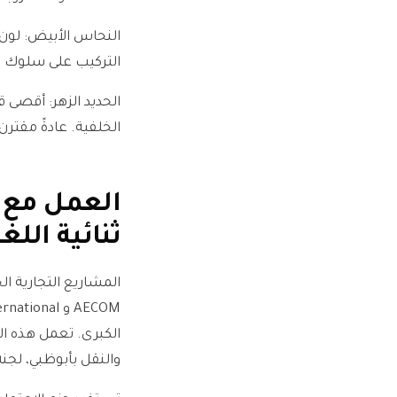
النحاس الأبيض: لون
التركيب على سلوك تآكل البرونز للجسم. يورّد
الحديد الزهر: أقصى 
الخلفية. عادةً مقتر
العمل مع ا
ثنائية اللغ
الكبرى. تعمل هذه الش
والنقل بأبوظبي، لجنة