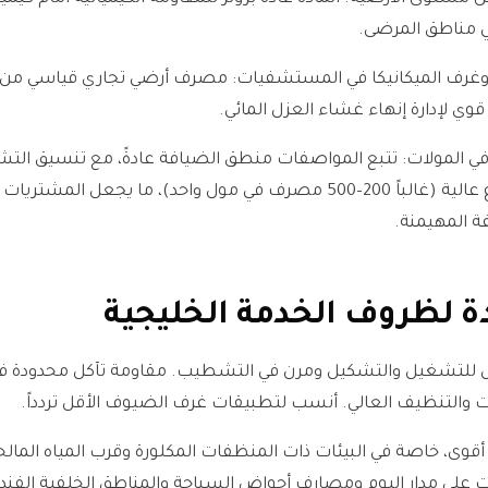
ي مناطق المرضى.
ة وغرف الميكانيكا في المستشفيات: مصرف أرضي تجاري قياسي من ال
وي لإدارة إنهاء غشاء العزل المائي.
 في المولات: تتبع المواصفات منطق الضيافة عادةً، مع تنسيق ال
الكميات لكل مشروع عالية (غالباً 200–500 مصرف في مول واحد)، ما يجعل ال
ة المهيمنة.
ادة لظروف الخدمة الخليجية
ل للتشغيل والتشكيل ومرن في التشطيب. مقاومة تآكل محدودة ف
 والتنظيف العالي. أنسب لتطبيقات غرف الضيوف الأقل تردداً.
ل أقوى، خاصة في البيئات ذات المنظفات المكلورة وقرب المياه الما
 على مدار اليوم ومصارف أحواض السباحة والمناطق الخلفية الفندق