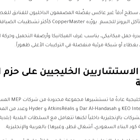
 سطح أدفأ غير عاكس يفضّله المصممون الداخليون للفنادق للغطا
ه CopperMaster كأكثر تشطيبات الضيافة الخليجية شيوعاً.
قدرة حمل ميكانيكي، يناسب غرف الميكانيكا وأرصفة التحميل وحركة 
ن بغطاء أو شبكة مرئية منفصلة في التركيبات الأعلى ظهوراً.
لاستشاريين الخليجيين على حزم ا
ة
AECOM و KEO International و Dar Al-Handasah
ركات بالإنجليزية داخلياً لكنها تتعامل مع السلطات البلدية (بلدية د
 كود البناء السعودي، أشغال قطر، وغيرها) بالعربية والإنجليزية.