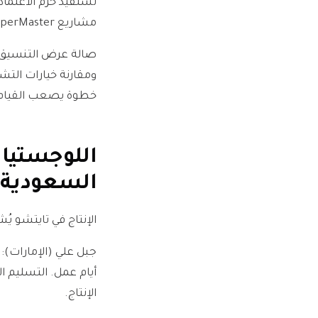
تستفيد حزم الاعتماد 
مشاريع CopperMaster يدعم الوسوم الثنائية اللغة على رسومات الأبعاد وشهادات المادة.
صالة عرض التنسيق ف
ومقارنة خيارات التش
خطوة يصعب القيام بها ع
اللوجستيات
السعودية
الإنتاج في تايتشو ي
الإنتاج.