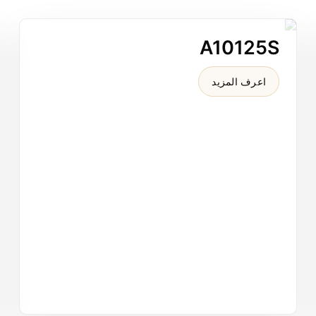
صفايات الأحواض
A10125S
A10125S مصرف أرضي خطي "3.15x8 من النحاس الأصفر بتشطيب مصقول مطفي للمناطق الرطبة السكنية الصغيرة.
مصائد ووصلات السباكة
اعرف المزيد
تجهيزات الحمام والدش
المصارف الأرضية السكنية