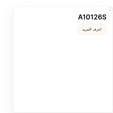
A10126S
A10126S مصرف أرضي خطي "3.15x8 من النحاس الأصفر بتشطيب ذهبي PVD لغرف الدش الزخرفية.
اعرف المزيد