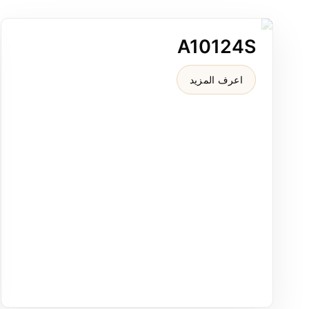
A10124S
A10124S مصرف أرضي خطي "3.15x8 من النحاس الأصفر بتشطيب مصقول لامع لتخطيطات الدش الصغيرة.
اعرف المزيد