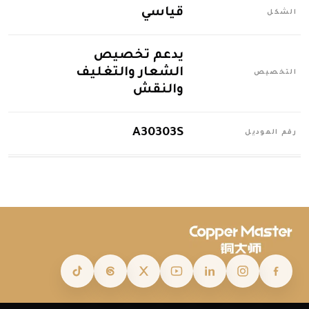
قياسي
الشكل
يدعم تخصيص
الشعار والتغليف
التخصيص
والنقش
A30303S
رقم الموديل