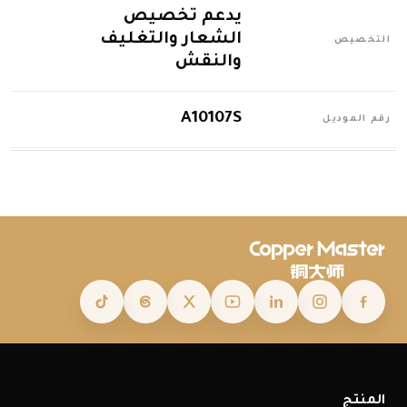
يدعم تخصيص
الشعار والتغليف
التخصيص
والنقش
A10107S
رقم الموديل
المنتج