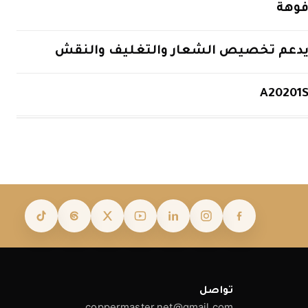
وهة
دعم تخصيص الشعار والتغليف والنقش
A20201
تواصل
coppermaster.net@gmail.com