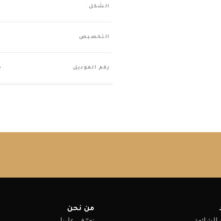
ف
الشكل
ي
التخصيص
S
رقم الموديل
من نحن
 الشائعة
تعرّف علينا