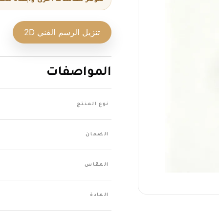
صفايات الأحواض
تنزيل الرسم الفني 2D
مصائد ووصلات السباكة
المواصفات
م
تجهيزات الحمام والدش
نوع المنتج
4
الضمان
المصارف الأرضية السكنية
"
المقاس
ب
المادة