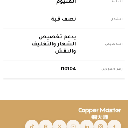
ألمنيوم
المادة
نصف قبة
الشكل
يدعم تخصيص
الشعار والتغليف
التخصيص
والنقش
I10104
رقم الموديل