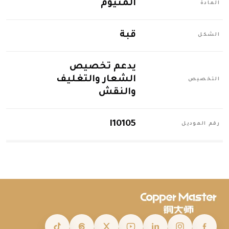
ألمنيوم
المادة
قبة
الشكل
يدعم تخصيص
الشعار والتغليف
التخصيص
والنقش
I10105
رقم الموديل