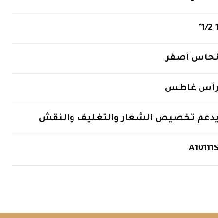
1 1/2
حاس أصفر
أس غاطس
دعم تخصيص الشعار والتغليف والنقش
A10111