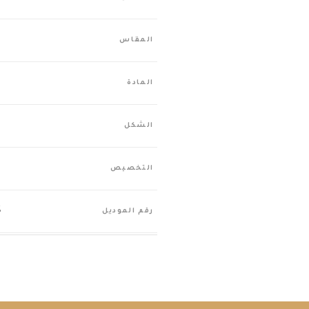
"
المقاس
ن
المادة
ر
الشكل
ي
التخصيص
S
رقم الموديل